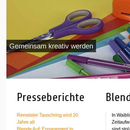
Gemeinsam kreativ werden
Presseberichte
Blen
Remstaler Tauschring wird 20
In Waibl
Jahre alt
Zeitaufwa
Blende Auf: Engagement in
sind stol